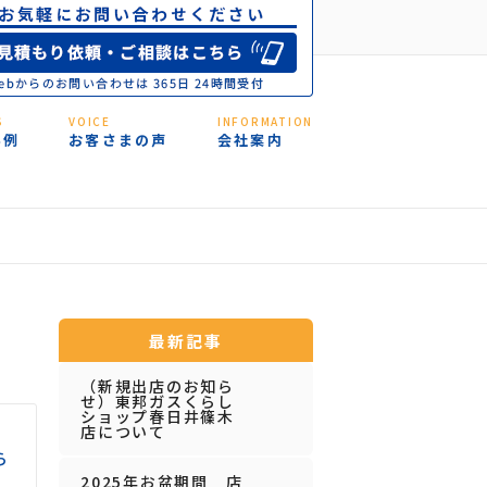
S
VOICE
INFORMATION
事例
お客さまの声
会社案内
最新記事
（新規出店のお知ら
せ）東邦ガスくらし
ショップ春日井篠木
店について
ら
2025年お盆期間 店