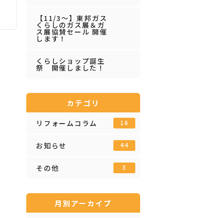
【11/3～】東邦ガス
くらしのガス展＆ガ
ス展協賛セール 開催
します！
くらしショップ誕生
祭 開催しました！
カテゴリ
リフォームコラム
16
お知らせ
44
その他
3
月別アーカイブ