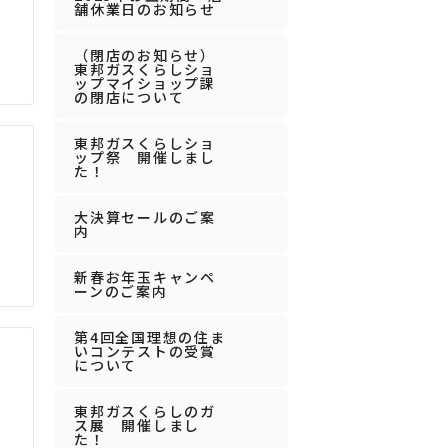
舗休業日のお知らせ
（閉店のお知らせ）
東邦ガスくらしショ
ップマイショップ課
の閉店について
東邦ガスくらしショ
ップ祭 開催しまし
た！
大決算セールのご案
内
新春お年玉キャンペ
ーンのご案内
第4回全国理想の住ま
いコンテストの受賞
について
東邦ガスくらしのガ
ス展 開催しまし
た！