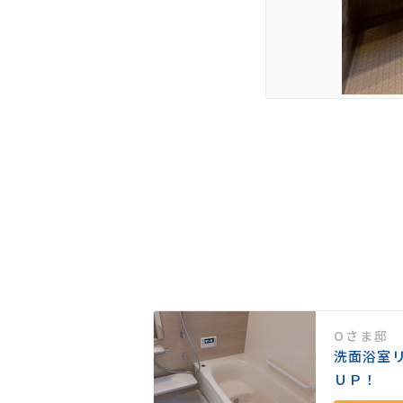
Oさま邸
スタイリッシュキ
洗面浴室
ＵＰ！