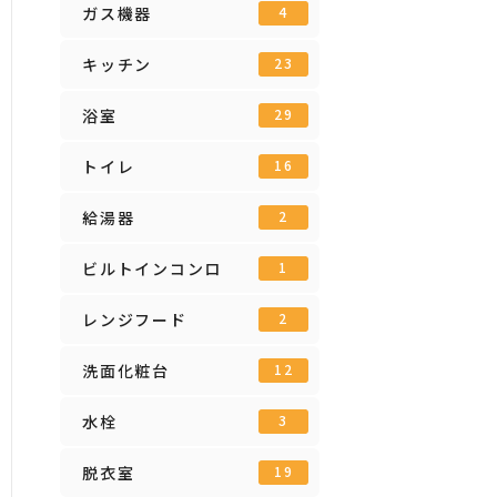
ガス機器
4
キッチン
23
浴室
29
トイレ
16
給湯器
2
ビルトインコンロ
1
レンジフード
2
洗面化粧台
12
水栓
3
脱衣室
19