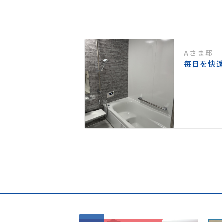
Aさま邸
り仕上がる ガス
毎日を快
！