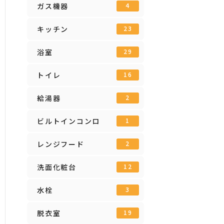
ガス機器
4
キッチン
23
浴室
29
トイレ
16
給湯器
2
ビルトインコンロ
1
レンジフード
2
洗面化粧台
12
水栓
3
脱衣室
19