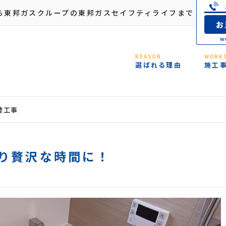
ら東邦ガスクループの東邦ガスセイフティライフまで
REASON
WORK
選ばれる理由
施工
替工事
事
り贅沢な時間に！