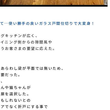
せて…使い勝手の良いガラス戸間仕切りで大変身！
ングキッチンが広く、
ダイニング側からの隙間風や
いうお客さまの要望に応えた。
のあらわし梁が平面では無いため、
必要だった。
が、
ゃんや猫ちゃんが
の扉を選択した。
かもしれないとの
ドアでなく折戸にする事で