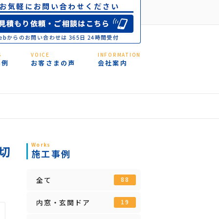
S
VOICE
INFORMATION
事例
お客さまの声
会社案内
Works
切
施工事例
全て
88
内窓・玄関ドア
19