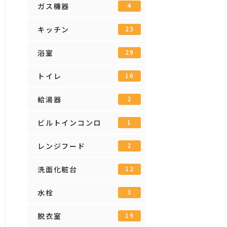
ガス機器
4
キッチン
23
浴室
29
トイレ
16
給湯器
2
ビルトインコンロ
1
レンジフード
2
洗面化粧台
12
水栓
3
脱衣室
19