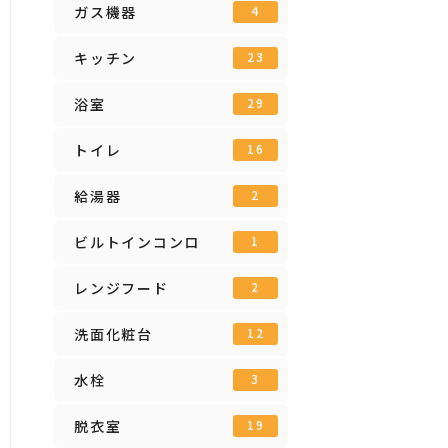
ガス機器
4
キッチン
23
浴室
29
トイレ
16
給湯器
2
ビルトインコンロ
1
レンジフード
2
洗面化粧台
12
水栓
3
脱衣室
19