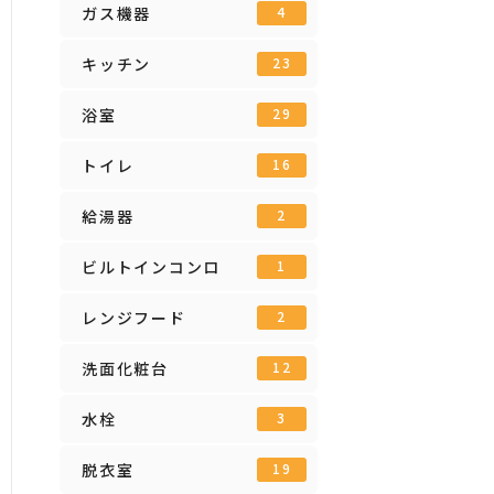
ガス機器
4
キッチン
23
浴室
29
トイレ
16
給湯器
2
ビルトインコンロ
1
レンジフード
2
洗面化粧台
12
水栓
3
脱衣室
19