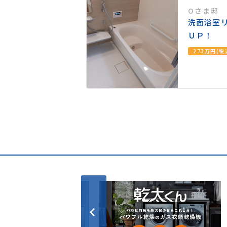
Oさま邸
スタイリッシュキ
洗面浴室
ＵＰ！
273万円(税