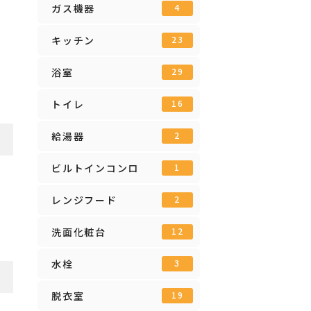
ガス機器
4
キッチン
23
浴室
29
トイレ
16
給湯器
2
ビルトインコンロ
1
レンジフード
2
洗面化粧台
12
水栓
3
脱衣室
19