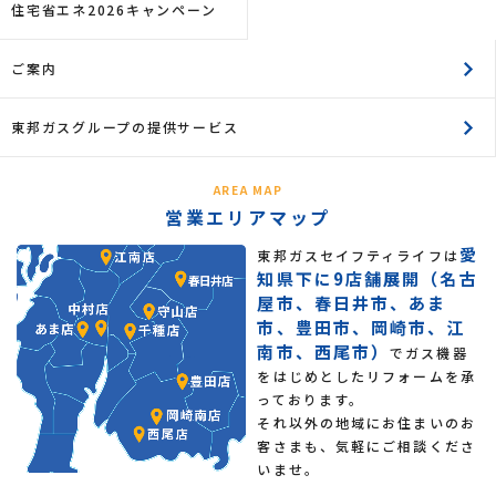
住宅省エネ2026キャンペーン
要な範囲で個人情報を提供することがあります。そ
の場合、当社は、業務委託先に対して、必要かつ適
ご案内
切な監督を行います。また、当社が受託する業務で
第三者から個人情報を取得する場合には、個人情報
は受託する業務の範囲内でのみ利用します。
東邦ガスグループの提供サービス
３.お客さま情報の第三者への開示・提供
AREA MAP
当社は、2.お客さま情報の利用目的に記載した業務
営業エリアマップ
委託の場合および以下のいずれかに該当する場合に
愛
のみ、お客さま情報を第三者へ開示又は提供するこ
東邦ガスセイフティライフは
知県下に9店舗展開（名古
とがあります。
屋市、春日井市、あま
(1)ご本人の同意がある場合
市、豊田市、岡崎市、江
(2) 法令に基づく場合
南市、西尾市）
でガス機器
(3) 人の生命、身体又は財産の保護のために必要が
をはじめとしたリフォームを承
ある場合であって、ご本人の同意を得ることが困難
っております。
であるとき
それ以外の地域にお住まいのお
(4) 公衆衛生の向上又は児童の健全な育成の推進の
客さまも、気軽にご相談くださ
ために特に必要がある場合であって、ご本人の同意
いませ。
を得ることが困難であるとき