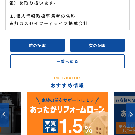
報）を取り扱います。
１.個人情報取扱事業者の名称
東邦ガスセイフティライフ株式会社
２.お客さま情報の利用目的
当社は、ガス機器販売、設置、修理等の業務や各種
前の記事
次の記事
委託業務の実施にあたり、お客さまから直接又は業
務委託元を通じて、又は電話帳・住宅地図等の刊行
一覧へ戻る
物等により、お客さま情報（お客さまのお名前、ご
住所、電話番号、Eメールアドレス、所有機器等）
INFORMATION
を取得いたしますが、これらの個人情報は以下の目
おすすめ情報
的に利用させていただきます。
(1) エネルギー供給設備・消費機器（厨房、給湯、
空調等）、警報器等の機器・住宅設備等の販売（リ
ース・レンタル等を含む）・設置、修理・点検、ア
フターサービス
(2) リフォーム
(3) エネルギー供給・利用およびその普及拡大に関