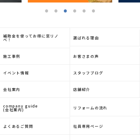
連する生活支援サービスの提供
(4) 上記各種事業に関連するサービス・商品のお知
らせ・PR
(5) ガス事業者 、住宅事業者他から委託を受けた業
務の実施
補助金を使ってお得に窓リノ
選ばれる理由
ベ！
(6)その他上記(1)から(5)の事業に関連するサービ
ス・商品に関する調査・データ集積・分析
(7)その他上記(1)から(6)に付帯する事業ならびに
施工事例
お客さまの声
関連する業務の実施
※（１）から（７）の目的（趣味・嗜好等に応じた
イベント情報
スタッフブログ
広告・宣伝、営業活動および各種マーケティング施
策の実施を含む）のために、お客さま情報（属性、
会社案内
店舗紹介
関心、使用実績等）を分析して利用することがあり
ます。
company guide
なお、当社は、上記の業務を円滑に進めるため、金
リフォームの流れ
(会社案内)
融機関、クレジットカード会社、コンビニエンスス
トア、債権回収会社、情報処理会社、協力会社、当
よくあるご質問
社員専用ページ
社グループ会社等に業務の一部を委託することがあ
ります。その際、当社からこれらの業務委託先に必